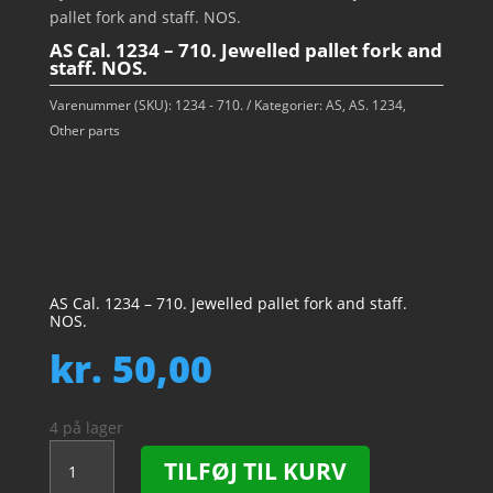
pallet fork and staff. NOS.
AS Cal. 1234 – 710. Jewelled pallet fork and
staff. NOS.
Varenummer (SKU):
1234 - 710.
Kategorier:
AS
,
AS. 1234
,
Other parts
AS Cal. 1234 – 710. Jewelled pallet fork and staff.
NOS.
kr.
50,00
4 på lager
AS
TILFØJ TIL KURV
Cal.