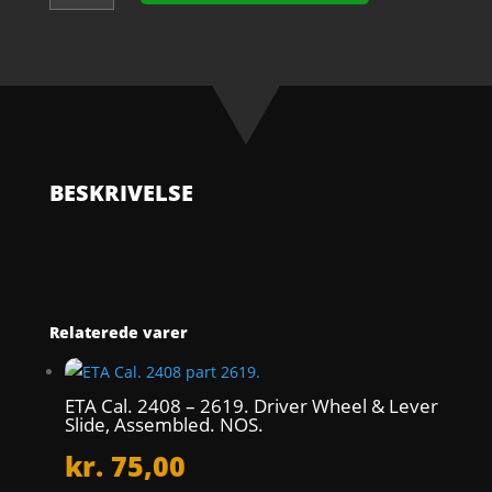
1234
-
710.
Jewelled
pallet
fork
and
staff.
BESKRIVELSE
NOS.
antal
Relaterede varer
ETA Cal. 2408 – 2619. Driver Wheel & Lever
Slide, Assembled. NOS.
kr.
75,00