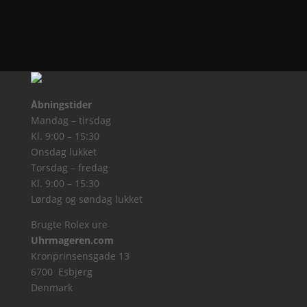
Åbningstider
Mandag – tirsdag
Kl. 9:00 – 15:30
Onsdag lukket
Torsdag – fredag
Kl. 9:00 – 15:30
Lørdag og søndag lukket
Brugte Rolex ure
Uhrmageren.com
Kronprinsensgade 13
6700 Esbjerg
Denmark