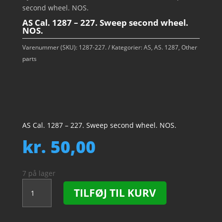
second wheel. NOS.
AS Cal. 1287 – 227. Sweep second wheel.
NOS.
Varenummer (SKU):
1287-227.
Kategorier:
AS
,
AS. 1287
,
Other
parts
AS Cal. 1287 – 227. Sweep second wheel. NOS.
kr.
50,00
7 på lager
AS
TILFØJ TIL KURV
Cal.
1287
-