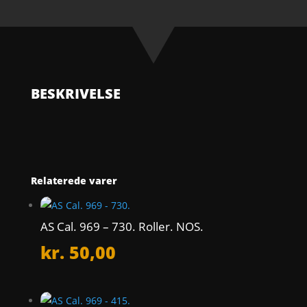
227.
Sweep
second
wheel.
NOS.
antal
BESKRIVELSE
Relaterede varer
AS Cal. 969 – 730. Roller. NOS.
kr.
50,00