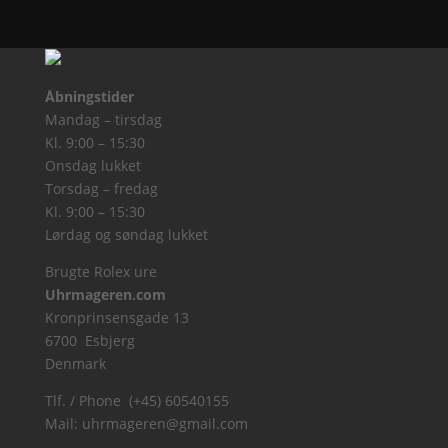
Åbningstider
Mandag – tirsdag
Kl. 9:00 – 15:30
Onsdag lukket
Torsdag – fredag
Kl. 9:00 – 15:30
Lørdag og søndag lukket
Brugte Rolex ure
Uhrmageren.com
Kronprinsensgade 13
6700 Esbjerg
Denmark
Tlf. / Phone (+45) 60540155
Mail:
uhrmageren@gmail.com