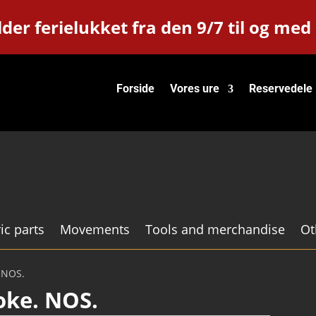
der ferielukket fra den 9/7 til og med
Forside
Vores ure
Reservedele
ic parts
Movements
Tools and merchandise
Ot
. NOS.
yoke. NOS.