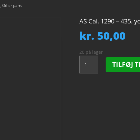
0
,
Other parts
AS Cal. 1290 – 435. y
kr.
50,00
20 på lager
AS
TILFØJ T
Cal.
1290
-
435.
yoke.
NOS.
antal