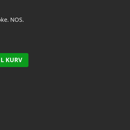
oke. NOS.
IL KURV