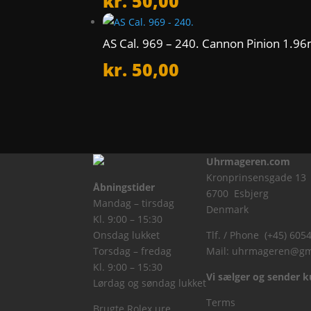
kr.
50,00
AS Cal. 969 – 240. Cannon Pinion 1.
kr.
50,00
Uhrmageren.com
Kronprinsensgade 13
Åbningstider
6700 Esbjerg
Mandag – tirsdag
Denmark
Kl. 9:00 – 15:30
Onsdag lukket
Tlf. / Phone (+45) 605
Torsdag – fredag
Mail:
uhrmageren@gm
Kl. 9:00 – 15:30
Vi sælger og sender ku
Lørdag og søndag lukket
Terms
Brugte Rolex ure