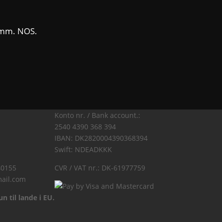
96mm. NOS.
Konto nr. / Bank account.:
2540 4390 368 394
IBAN: DK2820004390368394
Swift: NDEADKKK
40155
CVR / VAT nr.: DK-61977759
ail.com
n til lande i EU.