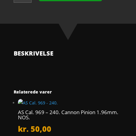
1299
-
704.
Escape
wheel
for
upper
end-
BESKRIVELSE
piece.
NOS.
antal
Relaterede varer
AS Cal. 969 – 240. Cannon Pinion 1.96mm.
NOS.
kr.
50,00