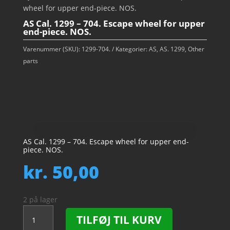
wheel for upper end-piece. NOS.
AS Cal. 1299 – 704. Escape wheel for upper
end-piece. NOS.
Varenummer (SKU):
1299-704.
Kategorier:
AS
,
AS. 1299
,
Other
parts
AS Cal. 1299 – 704. Escape wheel for upper end-
piece. NOS.
kr.
50,00
2 på lager
AS
TILFØJ TIL KURV
Cal.