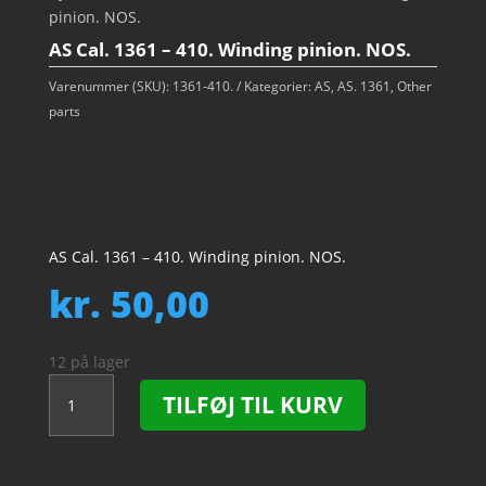
pinion. NOS.
AS Cal. 1361 – 410. Winding pinion. NOS.
Varenummer (SKU):
1361-410.
Kategorier:
AS
,
AS. 1361
,
Other
parts
AS Cal. 1361 – 410. Winding pinion. NOS.
kr.
50,00
12 på lager
AS
TILFØJ TIL KURV
Cal.
1361
-
410.