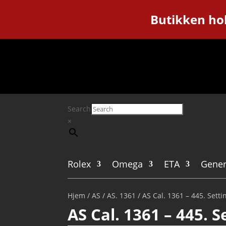
Butikken hol
Search
×
Rolex
Omega
ETA
Gener
Hjem
/
AS
/
AS. 1361
/ AS Cal. 1361 – 445. Setti
AS Cal. 1361 – 445. S