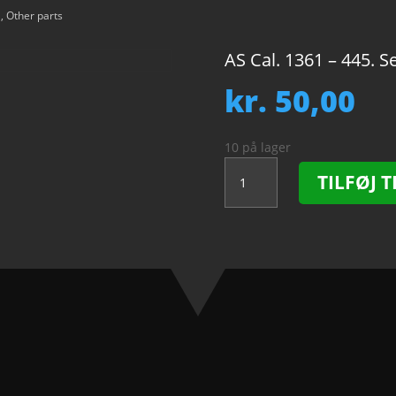
1
,
Other parts
AS Cal. 1361 – 445. S
kr.
50,00
10 på lager
AS
TILFØJ T
Cal.
1361
-
445.
Setting
lever
spring.
NOS.
antal