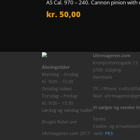
AS Cal. 970 – 240. Cannon pinion with
kr.
50,00
Uhrmageren.com
Kronprinsensgade 13
Åbningstider
6700 Esbjerg
Mandag – tirsdag
Denmark
Kl. 9:00 – 15:30
Onsdag lukket
Tlf. / Phone (+45) 605
Torsdag – fredag
Mail:
uhrmageren@gm
Kl. 9:00 – 15:30
Vi sælger og sender ku
Lørdag og søndag lukket
Terms
Brugte Rolex ure
Cookie- og privalivspol
Uhrmageren.com 2017 - web:
PR3