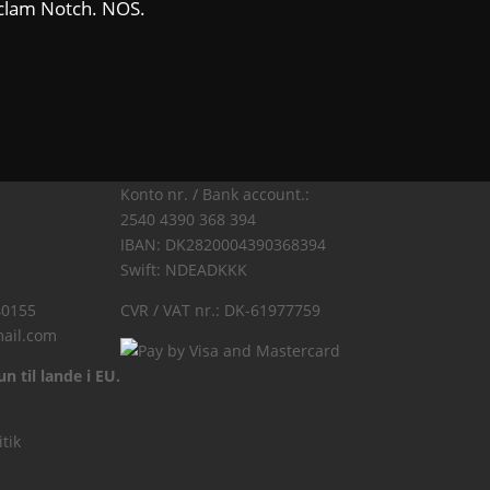
 clam Notch. NOS.
Konto nr. / Bank account.:
2540 4390 368 394
IBAN: DK2820004390368394
Swift: NDEADKKK
40155
CVR / VAT nr.: DK-61977759
ail.com
n til lande i EU.
itik