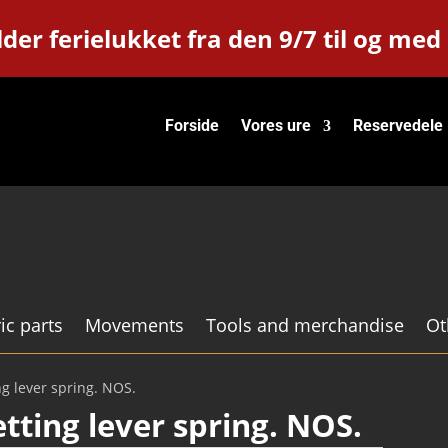
der ferielukket fra den 9/7 til og med
Forside
Vores ure
Reservedele
ic parts
Movements
Tools and merchandise
Ot
ng lever spring. NOS.
etting lever spring. NOS.