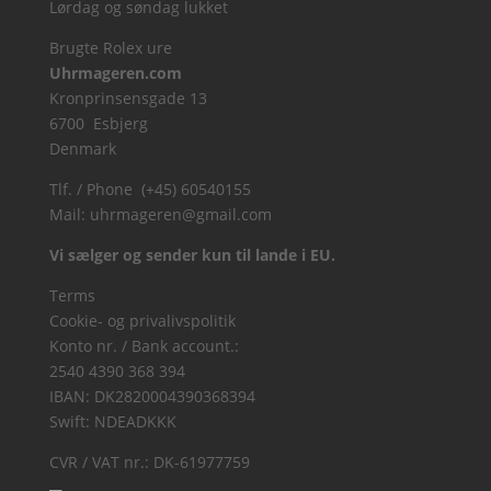
Lørdag og søndag lukket
Brugte Rolex ure
Uhrmageren.com
Kronprinsensgade 13
6700 Esbjerg
Denmark
Tlf. / Phone (+45) 60540155
Mail:
uhrmageren@gmail.com
Vi sælger og sender kun til lande i EU.
Terms
Cookie- og privalivspolitik
Konto nr. / Bank account.:
2540 4390 368 394
IBAN: DK2820004390368394
Swift: NDEADKKK
CVR / VAT nr.: DK-61977759