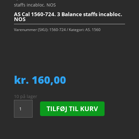
staffs incabloc. NOS
AS Cal 1560-724. 3 Balance staffs incabloc.
NOS
Varenummer (SKU):
1560-724
Kategori:
AS. 1560
kr.
160,00
10 på lager
AS
TILFØJ TIL KURV
Cal
1560-
724.
3
Balance