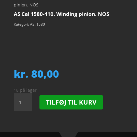
pinion. NOS
AS Cal 1580-410. Winding pinion. NOS
Kategori:
AS. 1580
kr.
80,00
18 på lager
AS
TILFØJ TIL KURV
Cal
1580-
410.
Winding
pinion.