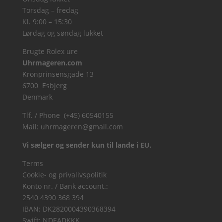
Torsdag – fredag
Kl. 9:00 – 15:30
Lørdag og søndag lukket
Brugte Rolex ure
Uhrmageren.com
Kronprinsensgade 13
6700 Esbjerg
Denmark
Tlf. / Phone (+45) 60540155
Mail:
uhrmageren@gmail.com
Vi sælger og sender kun til lande i EU.
Terms
Cookie- og privalivspolitik
Konto nr. / Bank account.:
2540 4390 368 394
IBAN: DK2820004390368394
Swift: NDEADKKK