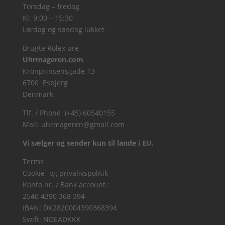
Torsdag – fredag
Kl. 9:00 – 15:30
Lørdag og søndag lukket
Brugte Rolex ure
Uhrmageren.com
Kronprinsensgade 13
6700 Esbjerg
Denmark
Tlf. / Phone (+45) 60540155
Mail:
uhrmageren@gmail.com
Vi sælger og sender kun til lande i EU.
Terms
Cookie- og privalivspolitik
Konto nr. / Bank account.:
2540 4390 368 394
IBAN: DK2820004390368394
Swift: NDEADKKK