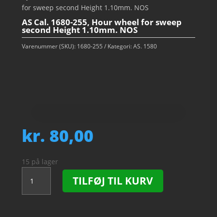
for sweep second Height 1.10mm. NOS
AS Cal. 1680-255, Hour wheel for sweep
second Height 1.10mm. NOS
Varenummer (SKU):
1680-255
Kategori:
AS. 1580
kr.
80,00
15 på lager
AS
TILFØJ TIL KURV
Cal.
1680-
255,
Hour