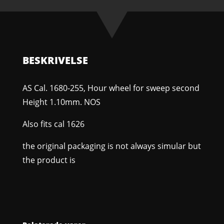
wheel
for
sweep
second
Height
BESKRIVELSE
1.10mm.
NOS
AS Cal. 1680-255, Hour wheel for sweep second
antal
Height 1.10mm. NOS
Also fits cal 1626
the original packaging is not always simular but
the product is