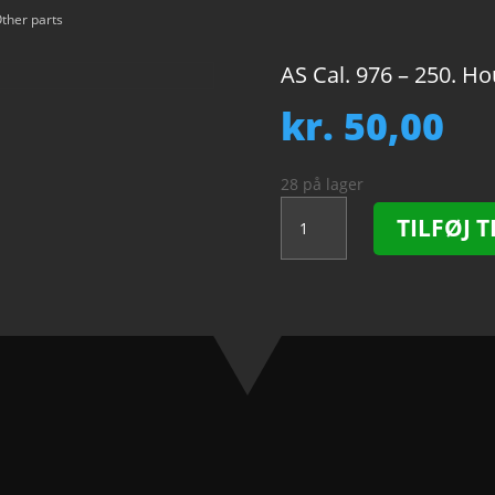
ther parts
AS Cal. 976 – 250. H
kr.
50,00
28 på lager
AS
TILFØJ T
Cal.
976
-
250.
Hour
wheel.
NOS.
antal