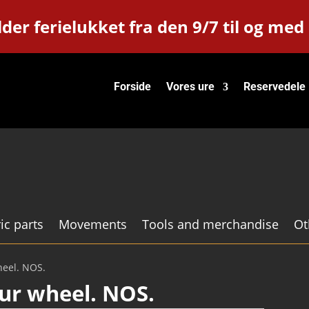
der ferielukket fra den 9/7 til og med
Forside
Vores ure
Reservedele
ic parts
Movements
Tools and merchandise
Ot
heel. NOS.
our wheel. NOS.