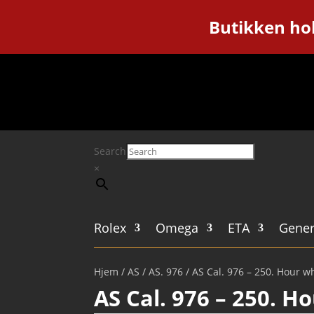
Butikken hol
Search
×
Rolex
Omega
ETA
Gener
Hjem
/
AS
/
AS. 976
/ AS Cal. 976 – 250. Hour w
AS Cal. 976 – 250. H