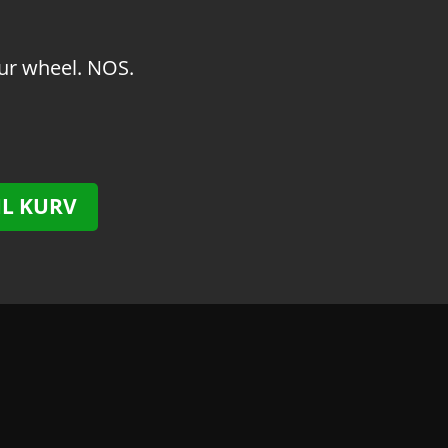
our wheel. NOS.
IL KURV