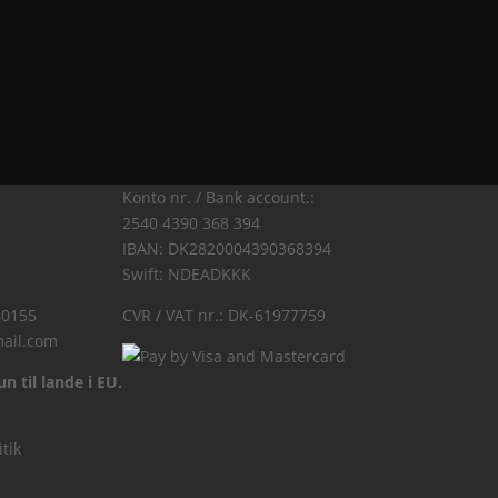
Konto nr. / Bank account.:
2540 4390 368 394
IBAN: DK2820004390368394
Swift: NDEADKKK
40155
CVR / VAT nr.: DK-61977759
ail.com
n til lande i EU.
itik