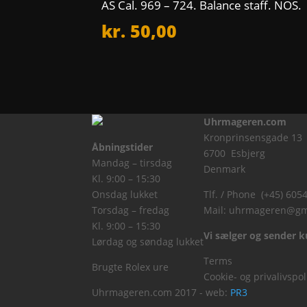
AS Cal. 969 – 724. Balance staff. NOS.
kr.
50,00
Uhrmageren.com
Kronprinsensgade 13
Åbningstider
6700 Esbjerg
Mandag – tirsdag
Denmark
Kl. 9:00 – 15:30
Onsdag lukket
Tlf. / Phone (+45) 605
Torsdag – fredag
Mail:
uhrmageren@gm
Kl. 9:00 – 15:30
Vi sælger og sender ku
Lørdag og søndag lukket
Terms
Brugte Rolex ure
Cookie- og privalivspol
Uhrmageren.com 2017 - web:
PR3