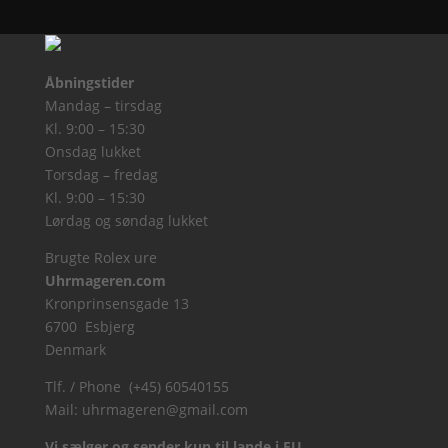
Åbningstider
Mandag – tirsdag
Kl. 9:00 – 15:30
Onsdag lukket
Torsdag – fredag
Kl. 9:00 – 15:30
Lørdag og søndag lukket
Brugte Rolex ure
Uhrmageren.com
Kronprinsensgade 13
6700 Esbjerg
Denmark
Tlf. / Phone (+45) 60540155
Mail:
uhrmageren@gmail.com
Vi sælger og sender kun til lande i EU.