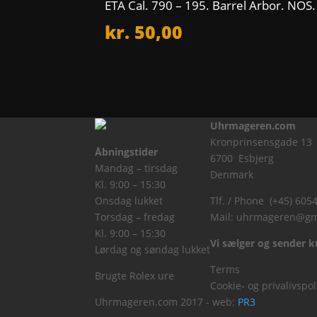
ETA Cal. 790 – 195. Barrel Arbor. NOS.
kr.
50,00
Uhrmageren.com
Kronprinsensgade 13
Åbningstider
6700 Esbjerg
Mandag – tirsdag
Denmark
Kl. 9:00 – 15:30
Onsdag lukket
Tlf. / Phone (+45) 605
Torsdag – fredag
Mail:
uhrmageren@gm
Kl. 9:00 – 15:30
Vi sælger og sender ku
Lørdag og søndag lukket
Terms
Brugte Rolex ure
Cookie- og privalivspol
Uhrmageren.com 2017 - web:
PR3