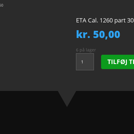
60
ETA Cal. 1260 part 30
kr.
50,00
6 på lager
ETA
TILFØJ T
Cal.
1260
-
301.
Regulator.
NOS.
antal