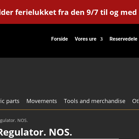
der ferielukket fra den 9/7 til og med
Forside
Vores ure
Reservedele
ic parts
Movements
Tools and merchandise
Ot
egulator. NOS.
 Regulator. NOS.