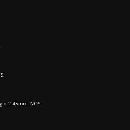
.
OS.
eight 2.45mm. NOS.