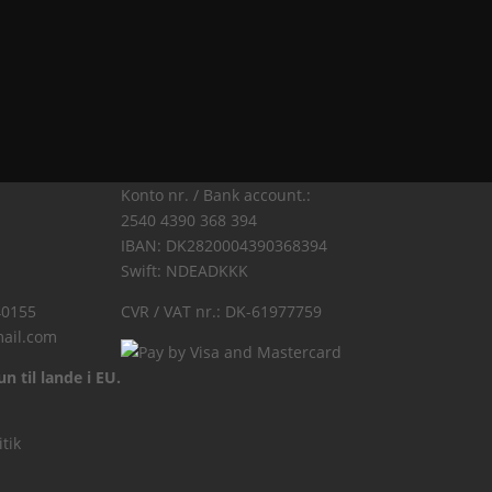
Konto nr. / Bank account.:
2540 4390 368 394
IBAN: DK2820004390368394
Swift: NDEADKKK
40155
CVR / VAT nr.: DK-61977759
ail.com
n til lande i EU.
itik