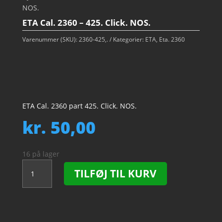
NOS.
ETA Cal. 2360 – 425. Click. NOS.
Varenummer (SKU):
2360-425,.
Kategorier:
ETA
,
Eta. 2360
ETA Cal. 2360 part 425. Click. NOS.
kr.
50,00
16 på lager
ETA
TILFØJ TIL KURV
Cal.
2360
-
425.
Click.