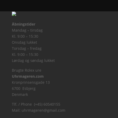
Åbningstider
Mandag – tirsdag
Kl. 9:00 – 15:30
Onsdag lukket
Torsdag – fredag
Kl. 9:00 – 15:30
Lørdag og søndag lukket
Brugte Rolex ure
Uhrmageren.com
Kronprinsensgade 13
6700 Esbjerg
Denmark
Tlf. / Phone (+45) 60540155
Mail:
uhrmageren@gmail.com