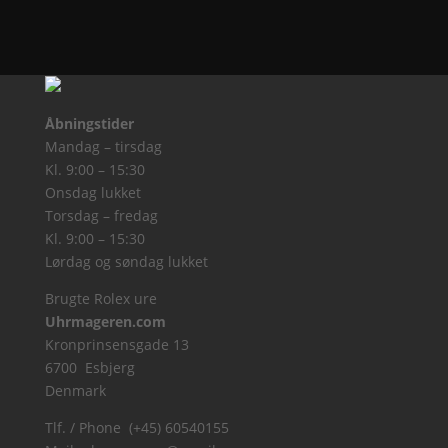
Åbningstider
Mandag – tirsdag
Kl. 9:00 – 15:30
Onsdag lukket
Torsdag – fredag
Kl. 9:00 – 15:30
Lørdag og søndag lukket
Brugte Rolex ure
Uhrmageren.com
Kronprinsensgade 13
6700 Esbjerg
Denmark
Tlf. / Phone (+45) 60540155