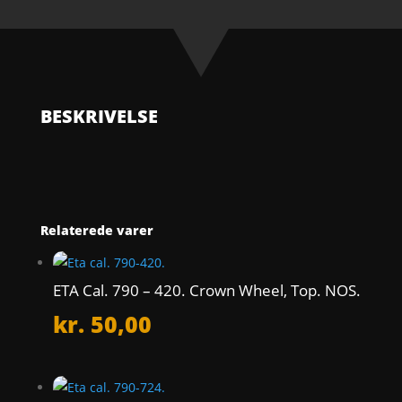
704.
Escape
Wheel,
Upper
Conical
Pivot.
BESKRIVELSE
NOS.
antal
Relaterede varer
ETA Cal. 790 – 420. Crown Wheel, Top. NOS.
kr.
50,00