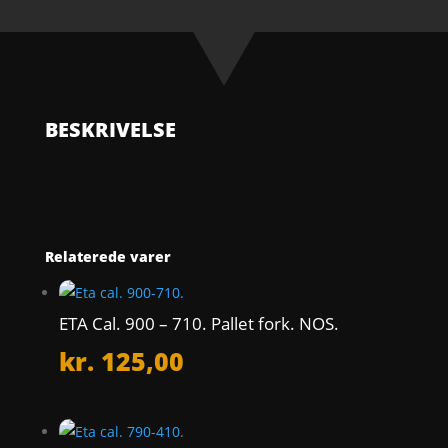
705.
Escape
Wheel,
Straight
Pivots.
NOS.
BESKRIVELSE
antal
Relaterede varer
ETA Cal. 900 – 710. Pallet fork. NOS.
kr.
125,00