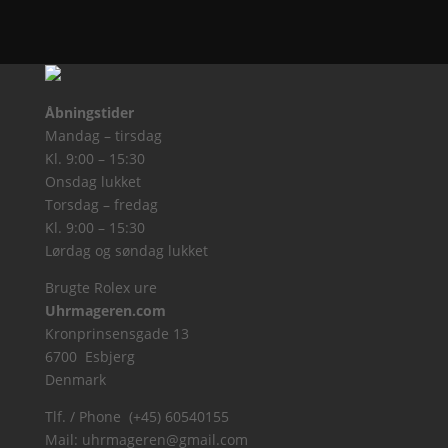
Åbningstider
Mandag – tirsdag
Kl. 9:00 – 15:30
Onsdag lukket
Torsdag – fredag
Kl. 9:00 – 15:30
Lørdag og søndag lukket
Brugte Rolex ure
Uhrmageren.com
Kronprinsensgade 13
6700 Esbjerg
Denmark
Tlf. / Phone (+45) 60540155
Mail:
uhrmageren@gmail.com