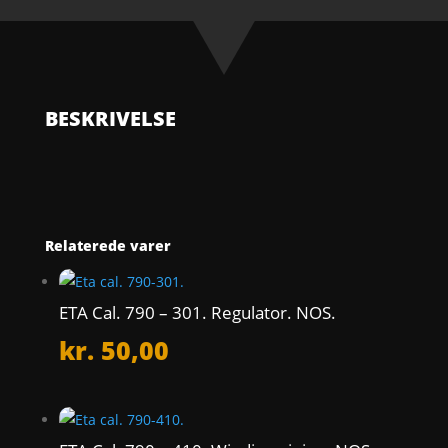
-
220.
Third
Wheel.
NOS.
BESKRIVELSE
antal
Relaterede varer
ETA Cal. 790 – 301. Regulator. NOS.
kr.
50,00