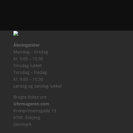
Åbningstider
Mandag – tirsdag
Kl. 9:00 – 15:30
Onsdag lukket
Torsdag – fredag
Kl. 9:00 – 15:30
Lørdag og søndag lukket
Brugte Rolex ure
Uhrmageren.com
Kronprinsensgade 13
6700 Esbjerg
Denmark