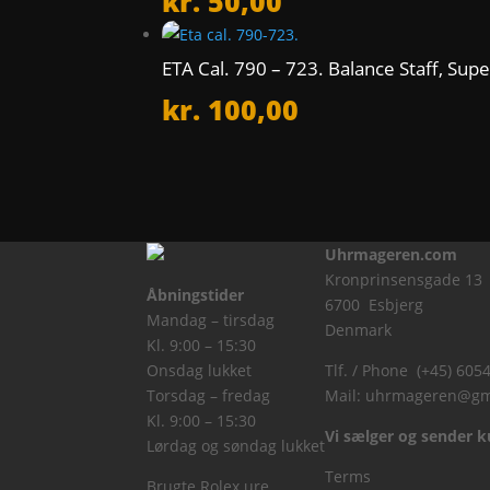
kr.
50,00
ETA Cal. 790 – 723. Balance Staff, Sup
kr.
100,00
Uhrmageren.com
Kronprinsensgade 13
Åbningstider
6700 Esbjerg
Mandag – tirsdag
Denmark
Kl. 9:00 – 15:30
Onsdag lukket
Tlf. / Phone (+45) 605
Torsdag – fredag
Mail:
uhrmageren@gm
Kl. 9:00 – 15:30
Vi sælger og sender ku
Lørdag og søndag lukket
Terms
Brugte Rolex ure