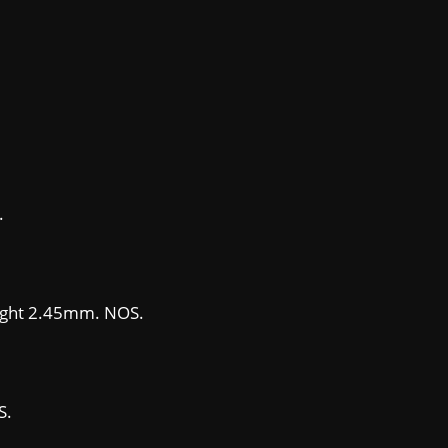
.
eight 2.45mm. NOS.
S.