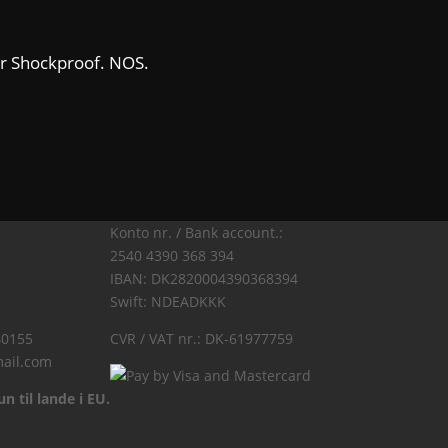
er Shockproof. NOS.
Konto nr. / Bank account.:
2540 4390 368 394
IBAN: DK2820004390368394
Swift: NDEADKKK
40155
CVR / VAT nr.: DK-61977759
ail.com
n til lande i EU.