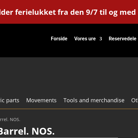
der ferielukket fra den 9/7 til og med
Forside
Vores ure
Reservedele
ic parts
Movements
Tools and merchandise
Ot
rrel. NOS.
Barrel. NOS.