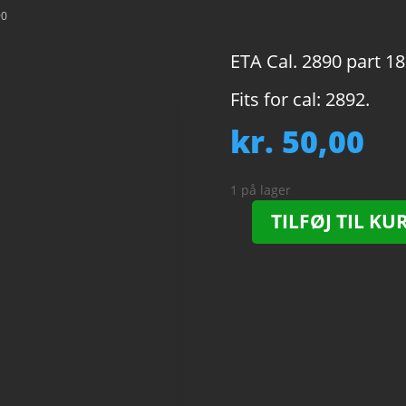
90
ETA Cal. 2890 part 18
Fits for cal: 2892.
kr.
50,00
1 på lager
TILFØJ TIL KU
ETA
Cal.
2890
-
182.
Barrel.
NOS.
antal