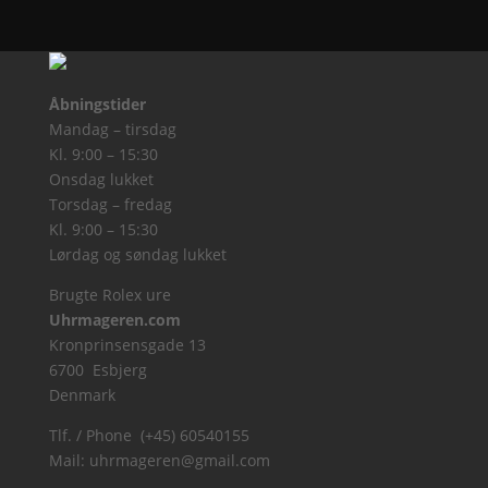
Åbningstider
Mandag – tirsdag
Kl. 9:00 – 15:30
Onsdag lukket
Torsdag – fredag
Kl. 9:00 – 15:30
Lørdag og søndag lukket
Brugte Rolex ure
Uhrmageren.com
Kronprinsensgade 13
6700 Esbjerg
Denmark
Tlf. / Phone (+45) 60540155
Mail:
uhrmageren@gmail.com