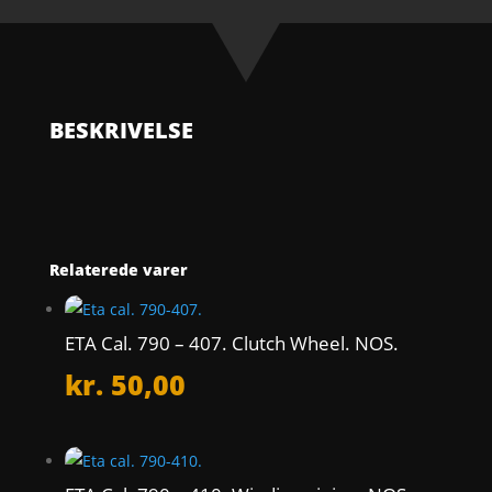
-
435.
Return
Bar.
NOS.
BESKRIVELSE
antal
Relaterede varer
ETA Cal. 790 – 407. Clutch Wheel. NOS.
kr.
50,00