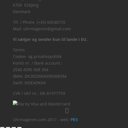
6700 Esbjerg
Denmark
Tlf. / Phone (+45) 60540155
Mail:
uhrmageren@gmail.com
Vi sælger og sender kun til lande i EU.
Terms
Cookie- og privalivspolitik
Konto nr. / Bank account.:
2540 4390 368 394
IBAN: DK2820004390368394
Swift: NDEADKKK
CVR / VAT nr.: DK-61977759
Uhrmageren.com 2017 - web:
PR3