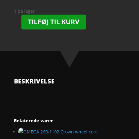
1 på lager
TILFØJ TIL KURV
OMEGA
280-
1003
Train
wheel
bridge
antal
BESKRIVELSE
Relaterede varer