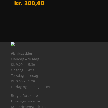
kr.
300,00
Åbningstider
Mandag – tirsdag
Kl. 9:00 – 15:30
Onsdag lukket
Torsdag – fredag
Kl. 9:00 – 15:30
Lørdag og søndag lukket
Brugte Rolex ure
Uhrmageren.com
Kronprinsensgade 13