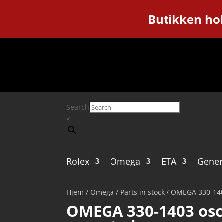
Butikken hol
Search
×
Rolex
Omega
ETA
Gener
Hjem
/
Omega
/
Parts in stock
/ OMEGA 330-140
OMEGA 330-1403 osci