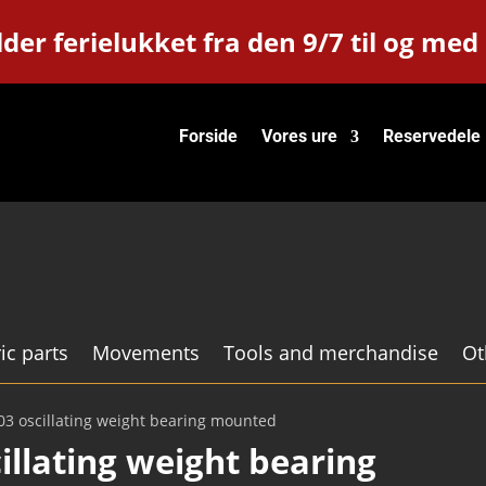
der ferielukket fra den 9/7 til og med
Forside
Vores ure
Reservedele
ic parts
Movements
Tools and merchandise
Ot
3 oscillating weight bearing mounted
llating weight bearing