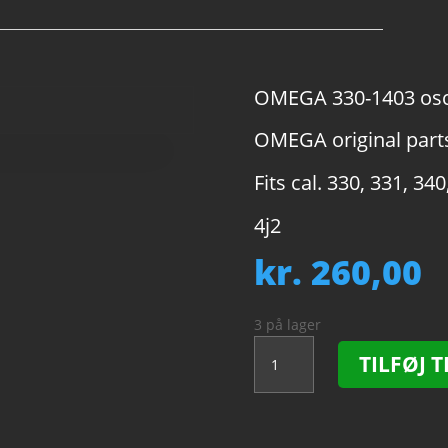
OMEGA 330-1403 osci
OMEGA original parts
Fits cal. 330, 331, 340
4j2
kr.
260,00
3 på lager
OMEGA
TILFØJ T
330-
1403
oscillating
weight