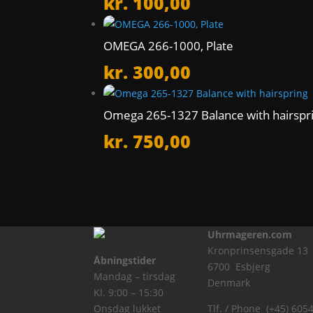
kr.
100,00
OMEGA 266-1000, Plate
kr.
300,00
Omega 265-1327 Balance with hairspr
kr.
750,00
Uhrmageren.com
Kronprinsensgade 13
Åbningstider
6700 Esbjerg
Mandag – tirsdag
Denmark
Kl. 9:00 – 15:30
Onsdag lukket
Tlf. / Phone (+45) 605