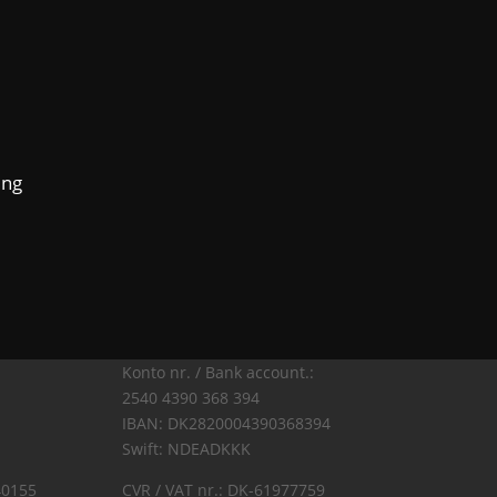
ing
Konto nr. / Bank account.:
2540 4390 368 394
IBAN: DK2820004390368394
Swift: NDEADKKK
40155
CVR / VAT nr.: DK-61977759