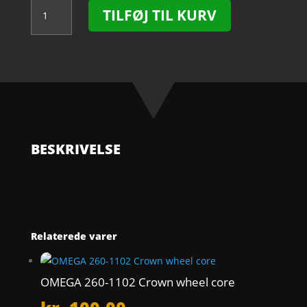
OMEGA
TILFØJ TIL KURV
450-
1108
Winding
pinion
antal
BESKRIVELSE
Relaterede varer
OMEGA 260-1102 Crown wheel core