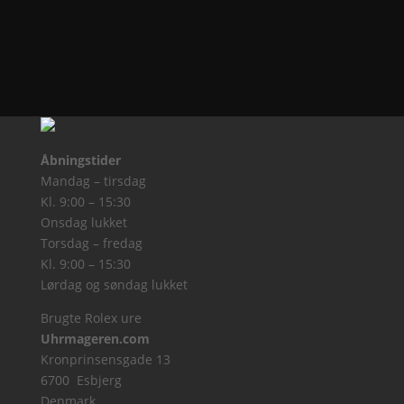
Åbningstider
Mandag – tirsdag
Kl. 9:00 – 15:30
Onsdag lukket
Torsdag – fredag
Kl. 9:00 – 15:30
Lørdag og søndag lukket
Brugte Rolex ure
Uhrmageren.com
Kronprinsensgade 13
6700 Esbjerg
Denmark