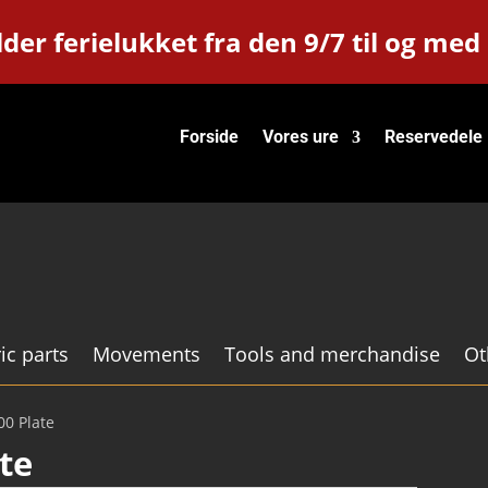
der ferielukket fra den 9/7 til og med
Forside
Vores ure
Reservedele
ic parts
Movements
Tools and merchandise
Ot
0 Plate
te