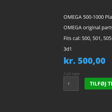
OMEGA 500-1000 Pla
OMEGA original parts
Fits cal: 500, 501, 505
3d1
kr.
500,00
2 på lager
OMEGA
TILFØJ T
500-
1000
Plate
antal