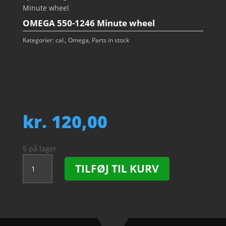
Minute wheel
OMEGA 550-1246 Minute wheel
Kategorier:
cal.
,
Omega
,
Parts in stock
kr.
120,00
5 på lager
OMEGA
TILFØJ TIL KURV
550-
1246
Minute
wheel
antal