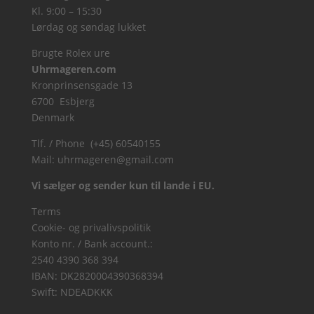
Kl. 9:00 – 15:30
Lørdag og søndag lukket
Brugte Rolex ure
Uhrmageren.com
Kronprinsensgade 13
6700 Esbjerg
Denmark
Tlf. / Phone (+45) 60540155
Mail:
uhrmageren@gmail.com
Vi sælger og sender kun til lande i EU.
Terms
Cookie- og privalivspolitik
Konto nr. / Bank account.:
2540 4390 368 394
IBAN: DK2820004390368394
Swift: NDEADKKK