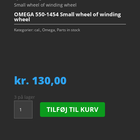
Small wheel of winding wheel
OMEGA 550-1454 Small wheel of winding
wheel
Kategorier:
cal.
,
Omega
,
Parts in stock
kr.
130,00
3 på lager
OMEGA
TILFØJ TIL KURV
550-
1454
Small
wheel
of