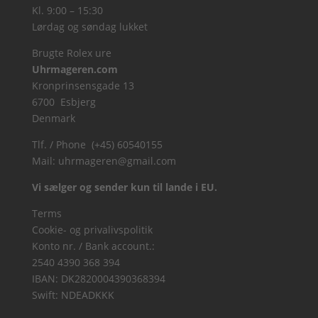
Kl. 9:00 – 15:30
Lørdag og søndag lukket
Brugte Rolex ure
Uhrmageren.com
Kronprinsensgade 13
6700 Esbjerg
Denmark
Tlf. / Phone (+45) 60540155
Mail:
uhrmageren@gmail.com
Vi sælger og sender kun til lande i EU.
Terms
Cookie- og privalivspolitik
Konto nr. / Bank account.:
2540 4390 368 394
IBAN: DK2820004390368394
Swift: NDEADKKK