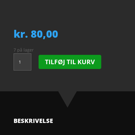
kr.
80,00
7 på lager
AS
TILFØJ TIL KURV
Cal
1560-
407,
Clutch
Wheel.
NOS
antal
BESKRIVELSE