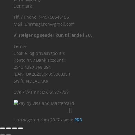
Denmark
Tlf. / Phone (+45) 60540155
Mail:
uhrmageren@gmail.com
Vi sælger og sender kun til lande i EU.
Terms
Cookie- og privalivspolitik
Konto nr. / Bank account.:
2540 4390 368 394
IBAN: DK2820004390368394
Swift: NDEADKKK
CVR / VAT nr.: DK-61977759
Uhrmageren.com 2017 - web:
PR3