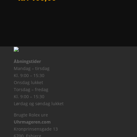
Åbningstider
Mandag – tirsdag
Kl. 9:00 – 15:30
Onsdag lukket
Torsdag – fredag
Kl. 9:00 – 15:30
Lørdag og søndag lukket
Brugte Rolex ure
Uhrmageren.com
Kronprinsensgade 13
6700 Esbjerg